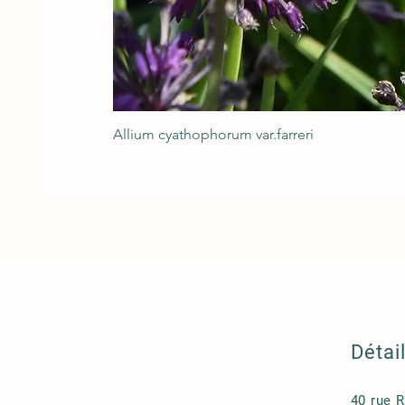
Allium cyathophorum var.farreri
Détai
40 rue 