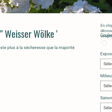
En cli
 " Weisser Wölke '
découv
Couleu
usages
iste plus à la sècheresse que la majorité
Expos
Séle
Milieu
Séle
Saiso
Séle