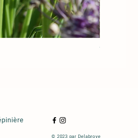
Acorus gramineu
épinière
© 2023 par Delabroye