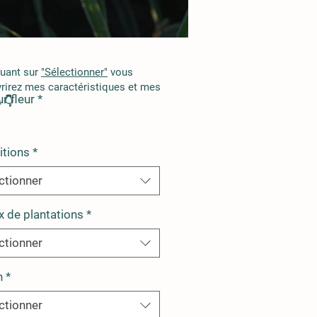
quant sur
"Sélectionner"
vous
rirez mes caractéristiques et mes
r fleur
*
 👇
itions
*
ctionner
x de plantations
*
ctionner
n
*
ctionner