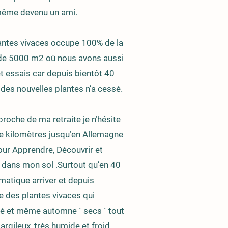
t même devenu un ami.
plantes vivaces occupe 100% de la
t de 5000 m2 où nous avons aussi
t essais car depuis bientôt 40
 des nouvelles plantes n’a cessé.
roche de ma retraite je n’hésite
 de kilomètres jusqu’en Allemagne
our Apprendre, Découvrir et
 dans mon sol .Surtout qu’en 40
matique arriver et depuis
e des plantes vivaces qui
té et même automne ´ secs ´ tout
 argileux, très humide et froid