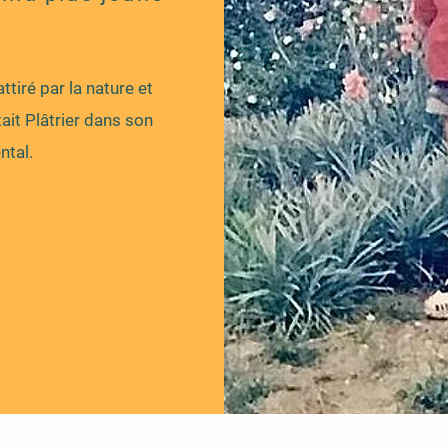
ttiré par la nature et
it Plâtrier dans son
ntal.