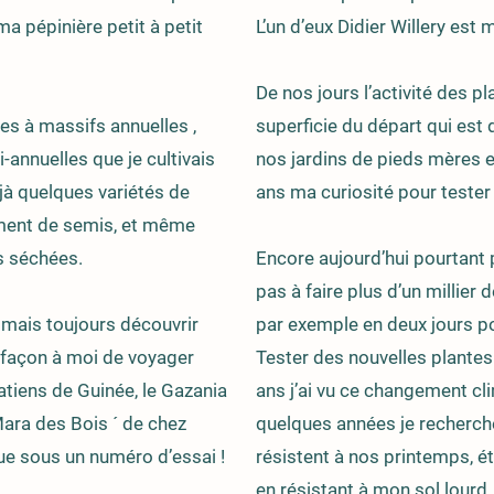
a pépinière petit à petit
L’un d’eux Didier Willery es
De nos jours l’activité des 
es à massifs annuelles ,
superficie du départ qui es
-annuelles que je cultivais
nos jardins de pieds mères e
éjà quelques variétés de
ans ma curiosité pour tester
ement de semis, et même
rs séchées.
Encore aujourd’hui pourtant p
pas à faire plus d’un millier
’aimais toujours découvrir
par exemple en deux jours p
e façon à moi de voyager
Tester des nouvelles plantes
atiens de Guinée, le Gazania
ans j’ai vu ce changement cli
Mara des Bois ´ de chez
quelques années je recherch
que sous un numéro d’essai !
résistent à nos printemps, é
en résistant à mon sol lourd,