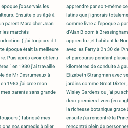
 époque j’observais les
apprendre par soit-même ces
teurs. Ensuite plus âgé à
latins que j’ignorais totaleme
 un parent Maraîcher Jean
comme livre à l’époque à part
r les marchés
d’Alan Bloom à Bressingham 
duction. ( j’ai toujours dit
apprendre ,et habitant le Nor
te époque était la meilleure
avec les Ferry à 2h 30 de l’An
e. Puis après avoir obtenu
et parcourus pendant plusieu
s ´ en 1980 j’ai travaillé
kilomètres de conduite à gau
cole de Mr Desrumeaux à
Elizabeth Strangman avec ses
 en 1983 j’ai créé mon
jardins comme Great Dixter , 
e mes parents sans grande
Wisley Gardens ou j’ai pu ach
deux premiers livres (en angl
la richesse botanique grace à
rs toujours ) fabriqué mes
ensuite j’ai rencontré la Prin
ions nos samedis à plier
rencontré plein de personne