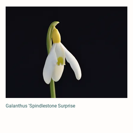
Galanthus 'Spindlestone Surprise