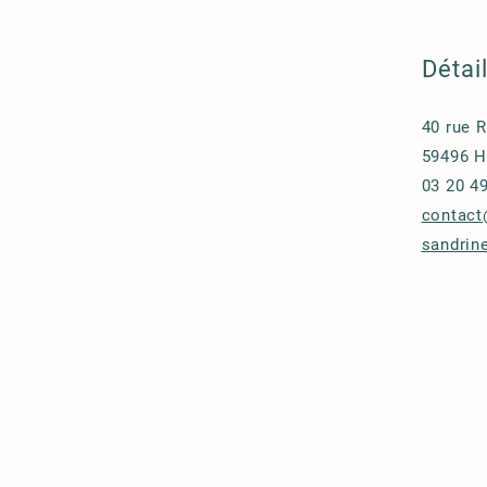
Détai
40 rue 
59496 H
03 20 4
contact
sandrine