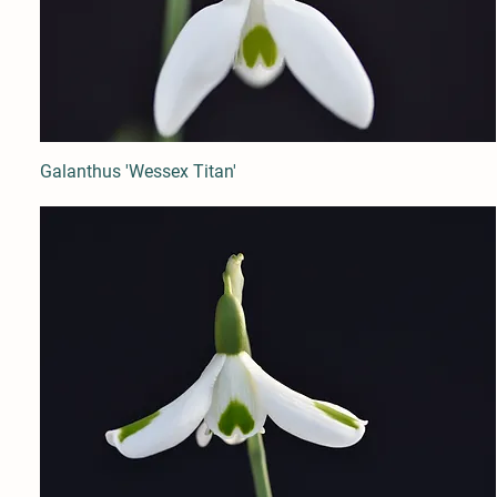
Galanthus 'Wessex Titan'