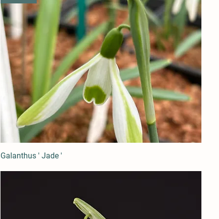
Galanthus ' Jade '