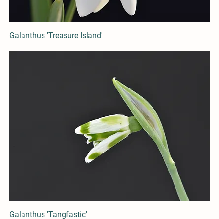
Galanthus 'Treasure Island'
Galanthus 'Tangfastic'