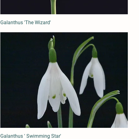
Galanthus 'The Wizard'
Galanthus ' Swimming Star'