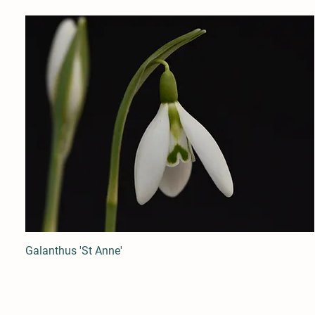
Galanthus 'St Anne'