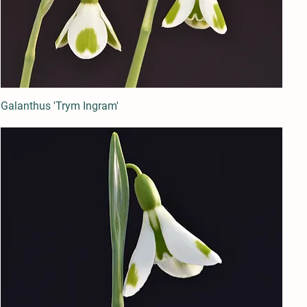
Galanthus 'Trym Ingram'