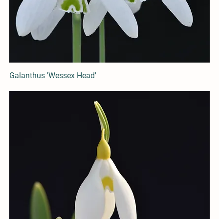
Galanthus 'Wessex Head'