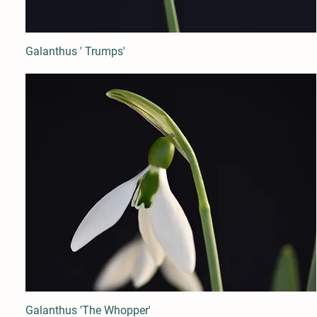
Galanthus ' Trumps'
Galanthus 'The Whopper'