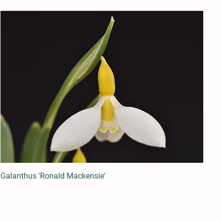
Galanthus 'Ronald Mackensie'