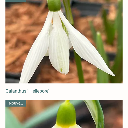
Galanthus ' Hellebore'
Nouveauté