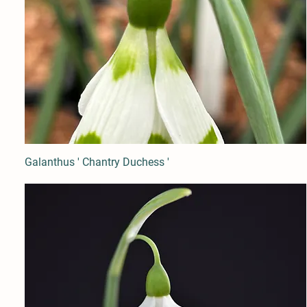
Galanthus ' Chantry Duchess '