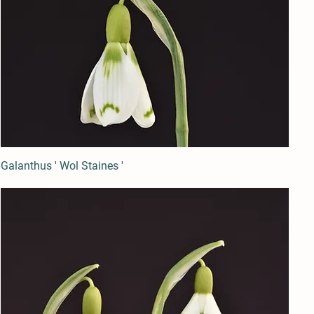
Galanthus ' Wol Staines '