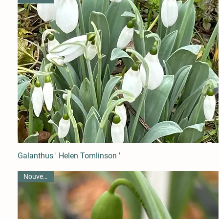
Galanthus ' Helen Tomlinson '
Nouveauté