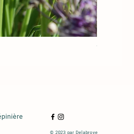
Acorus gramineu
épinière
© 2023 par Delabroye