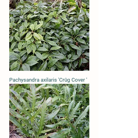
Pachysandra axilaris 'Crûg Cover '