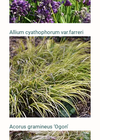
Allium cyathophorum var.farreri
Acorus gramineus ‘Ogon’