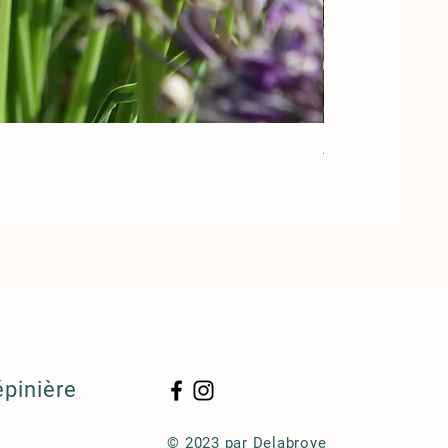
Acorus gramineu
épinière
© 2023 par Delabroye