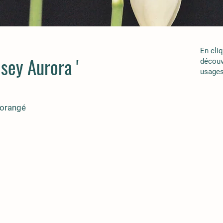
En cli
sey Aurora '
découv
usages
 orangé