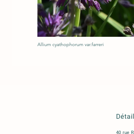
Allium cyathophorum var.farreri
Détai
40 rue 