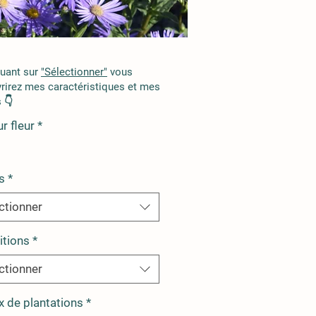
quant sur
"Sélectionner"
vous
rirez mes caractéristiques et mes
 👇
r fleur
*
s
*
ctionner
itions
*
ctionner
x de plantations
*