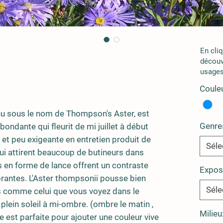
En cli
découv
usages
Couleu
nu sous le nom de Thompson's Aster, est
Genre
bondante qui fleurit de mi juillet à début
 et peu exigeante en entretien produit de
Séle
ui attirent beaucoup de butineurs dans
es en forme de lance offrent un contraste
Expos
brantes. L'Aster thompsonii pousse bien
Séle
s comme celui que vous voyez dans le
 plein soleil à mi-ombre. (ombre le matin ,
Milieu
te est parfaite pour ajouter une couleur vive