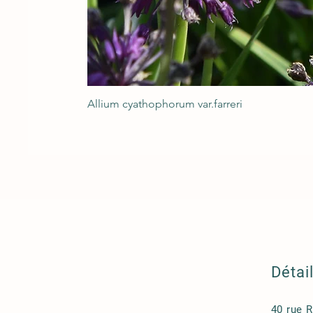
Allium cyathophorum var.farreri
Détai
40 rue 