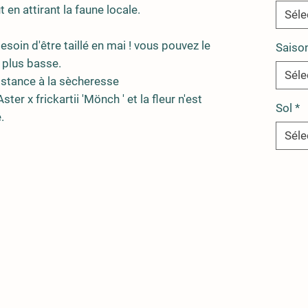
t en attirant la faune locale.
Séle
soin d'être taillé en mai ! vous pouvez le
Saiso
e plus basse.
Séle
istance à la sècheresse
ter x frickartii 'Mönch ' et la fleur n'est
Sol
*
.
Séle