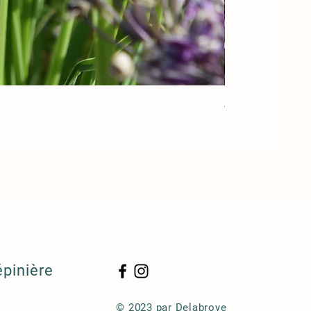
Acorus gramineu
épinière
© 2023 par Delabroye