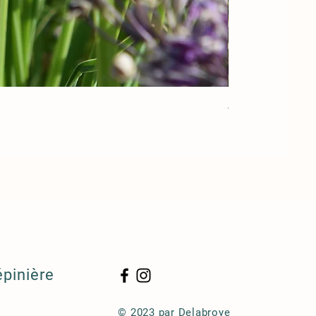
Acorus gramineu
épinière
© 2023 par Delabroye