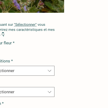
quant sur
"Sélectionner"
vous
rirez mes caractéristiques et mes
 👇
r fleur
*
itions
*
ctionner
ctionner
n
*