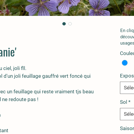
En cli
découv
usages
nie'
Couleu
el, joli fll.
Expos
ol d'un joli feuillage gauffré vert foncé qui
Séle
ec un feuillage qui reste vraiment tjs beau
 ne redoute pas !
Sol
*
Séle
n
Saiso
tant