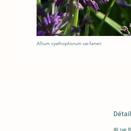
Allium cyathophorum var.farreri
Détai
40 rue 