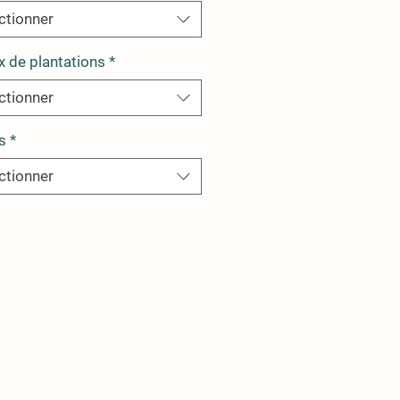
ctionner
x de plantations
*
ctionner
s
*
ctionner