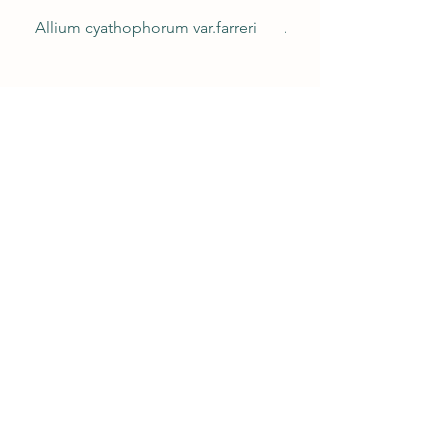
Allium cyathophorum var.farreri
Acorus gramineus ‘Og
Détails
40 rue Roger Salengro,
59496 HANTAY, France
03 20 49 73 98