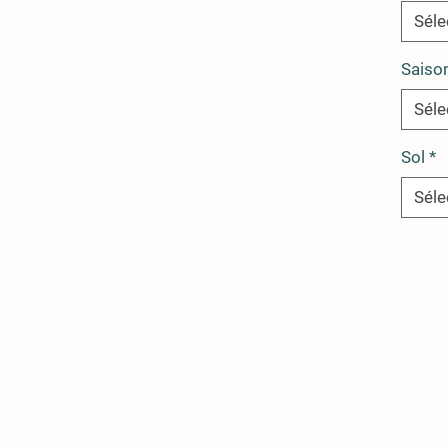
Séle
Saiso
Séle
Sol
*
Séle