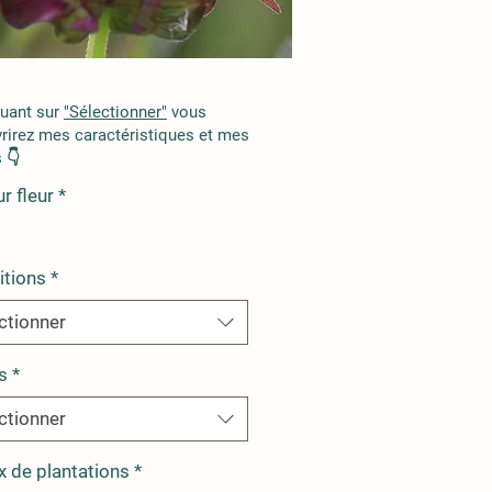
quant sur
"Sélectionner"
vous
rirez mes caractéristiques et mes
 👇
r fleur
*
itions
*
ctionner
s
*
ctionner
x de plantations
*