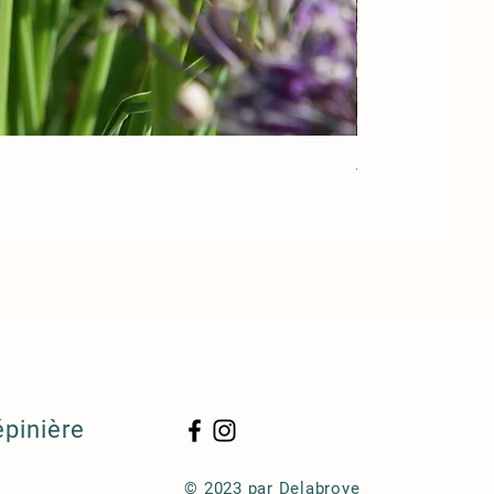
Acorus gramineu
épinière
© 2023 par Delabroye