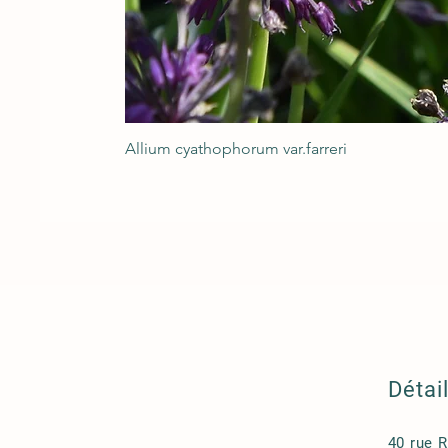
Allium cyathophorum var.farreri
Détai
40 rue 