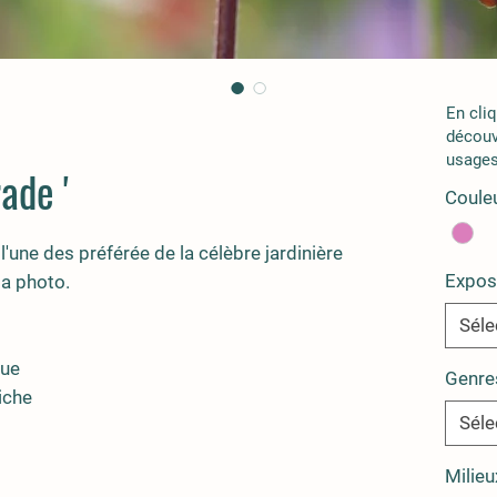
En cli
découv
usages
ade '
Couleu
l'une des préférée de la célèbre jardinière
Expos
la photo.
Séle
que
Genre
iche
Séle
Milieu