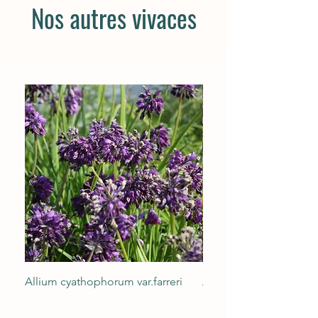
Nos autres vivaces
Allium cyathophorum var.farreri
Acorus gramineus ‘Og