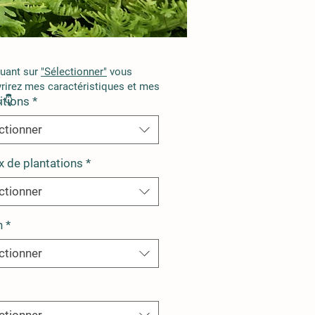
quant sur
"Sélectionner"
vous
rirez mes caractéristiques et mes
itions
*
 👇
ctionner
x de plantations
*
ctionner
n
*
ctionner