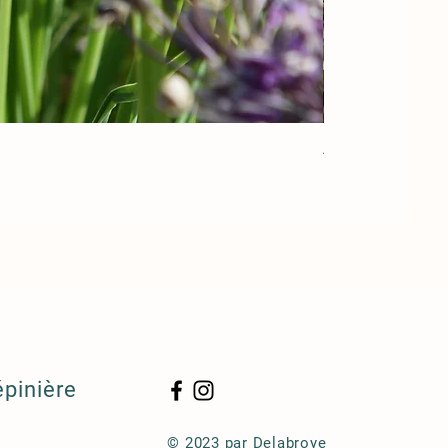
Acorus gramineu
épinière
© 2023 par Delabroye