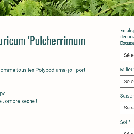
En cli
ricum 'Pulcherrimum
découv
Expos
usages
Séle
Milieu
comme tous les Polypodiums- joli port
Séle
mps
Saiso
 , ombre sèche !
Séle
Sol
*