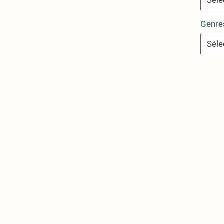
Séle
Genre
Séle