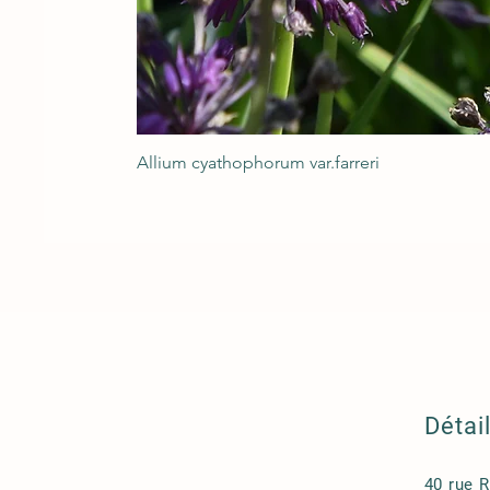
Allium cyathophorum var.farreri
Détai
40 rue 