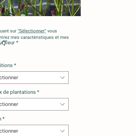
quant sur
"Sélectionner"
vous
rirez mes caractéristiques et mes
r fleur
*
 👇
itions
*
ctionner
x de plantations
*
ctionner
n
*
ctionner