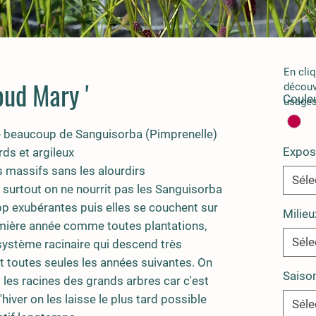
En cli
oud Mary '
découv
Couleu
usages
 beaucoup de Sanguisorba (Pimprenelle)
Expos
ds et argileux
s massifs sans les alourdirs
Séle
t surtout on ne nourrit pas les Sanguisorba
op exubérantes puis elles se couchent sur
Milieu
rémière année comme toutes plantations,
Séle
 système racinaire qui descend très
t toutes seules les années suivantes. On
Saiso
 les racines des grands arbres car c'est
hiver on les laisse le plus tard possible
Séle