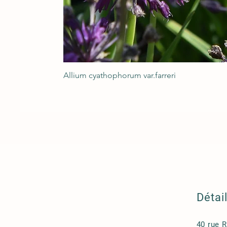
Allium cyathophorum var.farreri
Détai
40 rue 