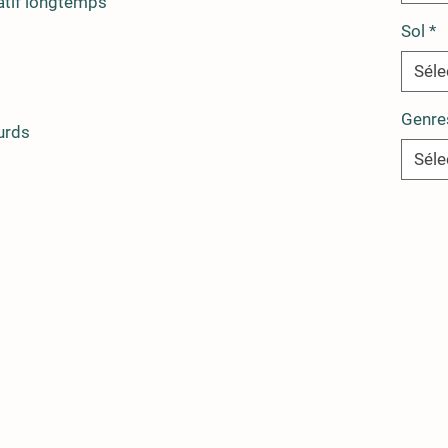
ratif longtemps
Sol
*
Séle
Genre
urds
Séle