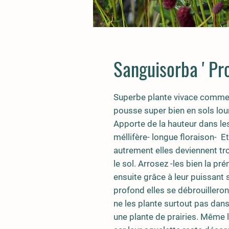
Sanguisorba ' Pr
Superbe plante vivace comme
pousse super bien en sols lour
Apporte de la hauteur dans le
méllifère- longue floraison- E
autrement elles deviennent tr
le sol. Arrosez -les bien la p
ensuite grâce à leur puissant
profond elles se débrouilleron
ne les plante surtout pas dans
une plante de prairies. Même l'