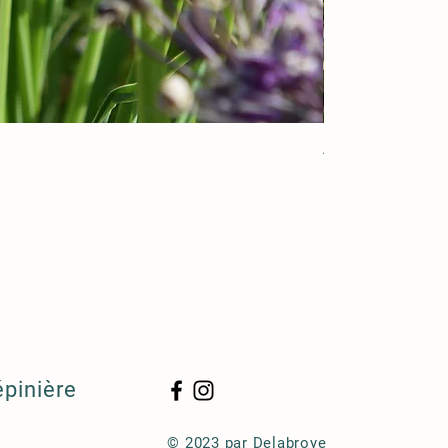
Acorus gramineu
épinière
© 2023 par Delabroye