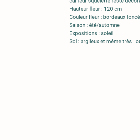
car leur squelette reste déco
Hauteur fleur : 120 cm
Couleur fleur : bordeaux foncé
Saison : été/automne
Expositions : soleil
Sol : argileux et même très lo