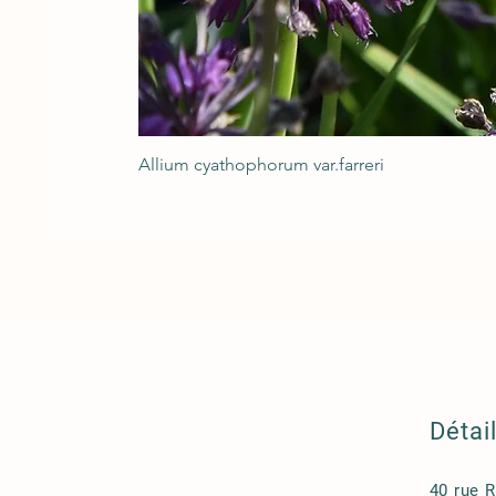
Allium cyathophorum var.farreri
Détai
40 rue 