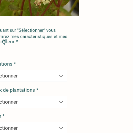
quant sur
"Sélectionner"
vous
rirez mes caractéristiques et mes
r fleur
*
 👇
itions
*
ctionner
x de plantations
*
ctionner
n
*
ctionner