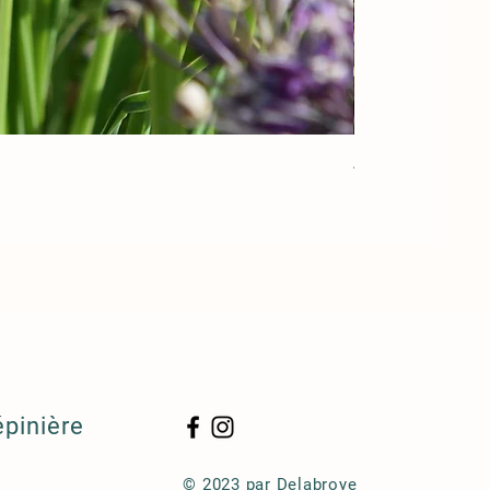
Acorus gramineu
épinière
© 2023 par Delabroye