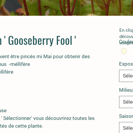
En cli
' Gooseberry Fool '
découv
Couleu
usages
vent être pincés mi Mai pour obtenir des
Expos
hus -méllifère
llifère
Séle
Milieu
Séle
euse
Saiso
 ' Sélectionner' vous découvrirez toutes les
tés de cette plante.
Séle