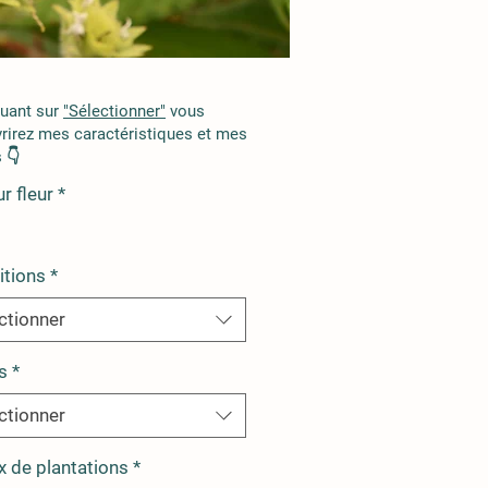
quant sur
"Sélectionner"
vous
rirez mes caractéristiques et mes
 👇
r fleur
*
itions
*
ctionner
s
*
ctionner
x de plantations
*