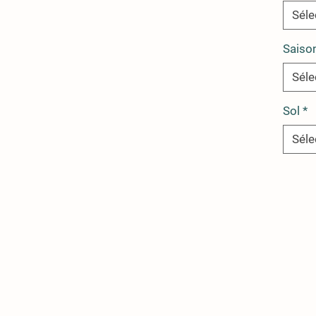
Séle
Saiso
Séle
Sol
*
Séle