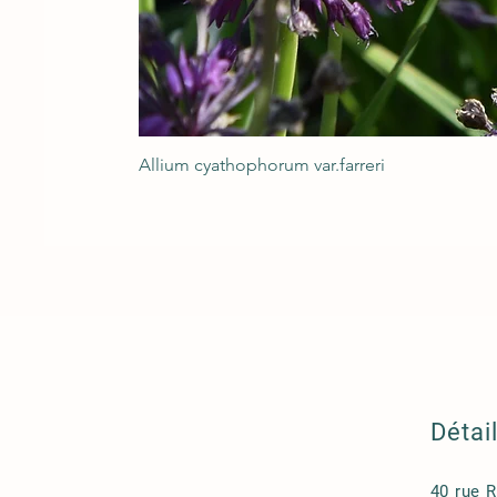
Allium cyathophorum var.farreri
Détai
40 rue 