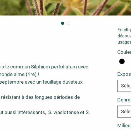
En cli
découv
usages
Couleu
is le commun Silphium perfoliatum avec
Expos
onde aime (rire) !
t septembre avec un feuillage duveteux
Séle
en résistant à des longues périodes de
Genre
Séle
t aussi intéressants, S. wasiotense et S.
Milieu