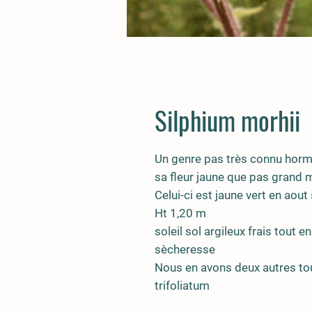
Silphium morhii
Un genre pas très connu horm
sa fleur jaune que pas grand m
Celui-ci est jaune vert en aou
Ht 1,20 m
soleil sol argileux frais tout 
sècheresse
Nous en avons deux autres tou
trifoliatum