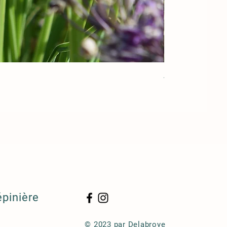
Acorus gramineu
épinière
© 2023 par Delabroye