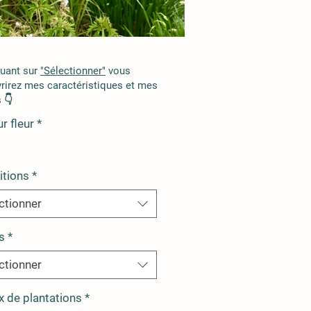
quant sur
"Sélectionner"
vous
rirez mes caractéristiques et mes
 👇
r fleur
*
itions
*
ctionner
s
*
ctionner
x de plantations
*