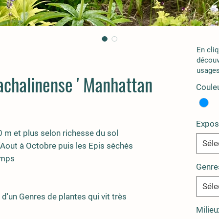
En cli
découv
usages
achalinense ' Manhattan
Couleu
Expos
 m et plus selon richesse du sol
Séle
d'Aout à Octobre puis les Epis sèchés
emps
Genre
Séle
d'un Genres de plantes qui vit très
Milieu