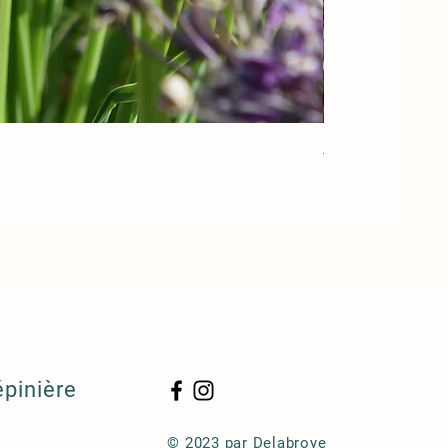
Acorus gramineu
épinière
© 2023 par Delabroye