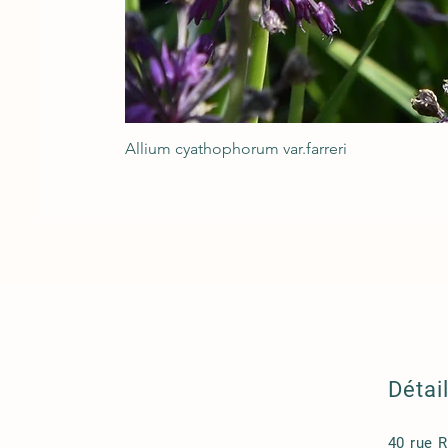
Allium cyathophorum var.farreri
Détai
40 rue 