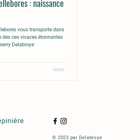
ellebores : naissance
ellebores vous transporte dans
ce des ces vivaces étonnantes
hierry Delabroye
épinière
© 2023 par Delabroye