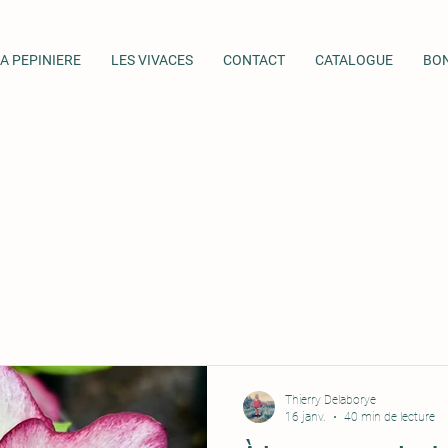
A PEPINIERE
LES VIVACES
CONTACT
CATALOGUE
BO
Thierry Delaborye
16 janv.
40 min de lecture